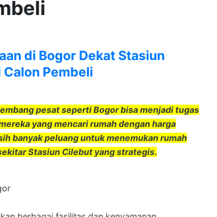
mbeli
an di Bogor Dekat Stasiun
i Calon Pembeli
kembang pesat seperti Bogor bisa menjadi tugas
 mereka yang mencari rumah dengan harga
masih banyak peluang untuk menemukan rumah
ekitar Stasiun Cilebut yang strategis.
gor
an berbagai fasilitas dan kenyamanan,