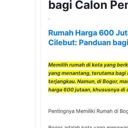
bagi Calon Pe
-
Rumah Harga 600 Juta
Cilebut: Panduan bag
Memilih rumah di kota yang ber
yang menantang, terutama bagi
terjangkau. Namun, di Bogor, 
harga 600 jutaan, khususnya di s
Pentingnya Memiliki Rumah di Bo
Bogor adalah kota yang menawark